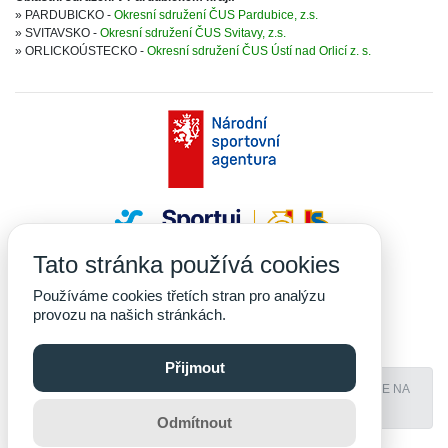
» PARDUBICKO -
Okresní sdružení ČUS Pardubice, z.s.
» SVITAVSKO -
Okresní sdružení ČUS Svitavy, z.s.
» ORLICKOÚSTECKO -
Okresní sdružení ČUS Ústí nad Orlicí z. s.
Tato stránka používá cookies
Používáme cookies třetích stran pro analýzu
provozu na našich stránkách.
Přijmout
PROVOZOVÁNO NA SYSTÉMU
YOKOADMIN
- ADMINISTRACE NA
MÍRU • CODE & DESIGN
YOKOSOFT COMPANY S.R.O.
Odmítnout