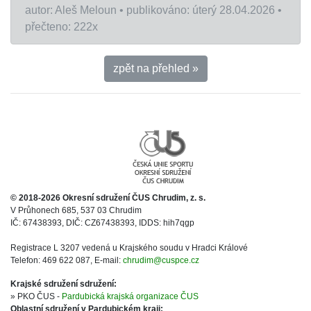
autor: Aleš Meloun • publikováno: úterý 28.04.2026 •
přečteno: 222x
zpět na přehled »
© 2018-2026 Okresní sdružení ČUS Chrudim, z. s.
V Průhonech 685, 537 03 Chrudim
IČ: 67438393, DIČ: CZ67438393, IDDS: hih7qgp
Registrace L 3207 vedená u Krajského soudu v Hradci Králové
Telefon: 469 622 087, E-mail:
chrudim@cuspce.cz
Krajské sdružení sdružení:
» PKO ČUS -
Pardubická krajská organizace ČUS
Oblastní sdružení v Pardubickém kraji: