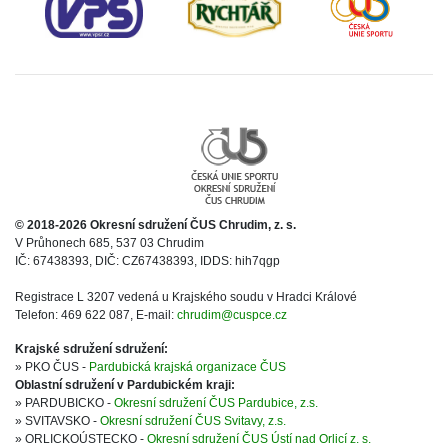
© 2018-2026 Okresní sdružení ČUS Chrudim, z. s.
V Průhonech 685, 537 03 Chrudim
IČ: 67438393, DIČ: CZ67438393, IDDS: hih7qgp
Registrace L 3207 vedená u Krajského soudu v Hradci Králové
Telefon: 469 622 087, E-mail:
chrudim@cuspce.cz
Krajské sdružení sdružení:
» PKO ČUS -
Pardubická krajská organizace ČUS
Oblastní sdružení v Pardubickém kraji:
» PARDUBICKO -
Okresní sdružení ČUS Pardubice, z.s.
» SVITAVSKO -
Okresní sdružení ČUS Svitavy, z.s.
» ORLICKOÚSTECKO -
Okresní sdružení ČUS Ústí nad Orlicí z. s.