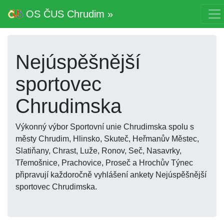
OS ČUS Chrudim »
Nejúspěšnější
sportovec
Chrudimska
Výkonný výbor Sportovní unie Chrudimska spolu s
městy Chrudim, Hlinsko, Skuteč, Heřmanův Městec,
Slatiňany, Chrast, Luže, Ronov, Seč, Nasavrky,
Třemošnice, Prachovice, Proseč a Hrochův Týnec
připravují každoročně vyhlášení ankety Nejúspěšnější
sportovec Chrudimska.