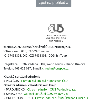
zpět na přehled »
© 2018-2026 Okresní sdružení ČUS Chrudim, z. s.
V Průhonech 685, 537 03 Chrudim
IČ: 67438393, DIČ: CZ67438393, IDDS: hih7qgp
Registrace L 3207 vedená u Krajského soudu v Hradci Králové
Telefon: 469 622 087, E-mail:
chrudim@cuspce.cz
Krajské sdružení sdružení:
» PKO ČUS -
Pardubická krajská organizace ČUS
Oblastní sdružení v Pardubickém kraji:
» PARDUBICKO -
Okresní sdružení ČUS Pardubice, z.s.
» SVITAVSKO -
Okresní sdružení ČUS Svitavy, z.s.
» ORLICKOÚSTECKO -
Okresní sdružení ČUS Ústí nad Orlicí z. s.